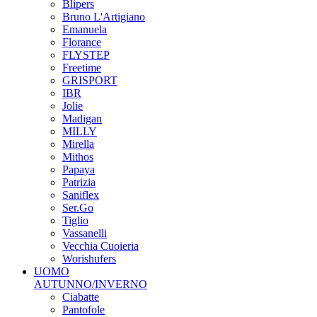
Blipers
Bruno L'Artigiano
Emanuela
Florance
FLYSTEP
Freetime
GRISPORT
IBR
Jolie
Madigan
MILLY
Mirella
Mithos
Papaya
Patrizia
Saniflex
Ser.Go
Tiglio
Vassanelli
Vecchia Cuoieria
Worishufers
UOMO
AUTUNNO/INVERNO
Ciabatte
Pantofole