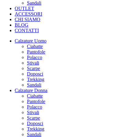
Sandali
OUTLET
ACCESSORI
CHI SIAMO
BLOG
CONTATTI
Calzature Uomo
Ciabatte
Pantofole
Polacco
Stivali
Scarpe
Doposci
Trekking
Sandali
Calzature Donna
Ciabatte
Pantofole
Polacco
Stivali
Scarpe
Doposci
Trekking
Sandali