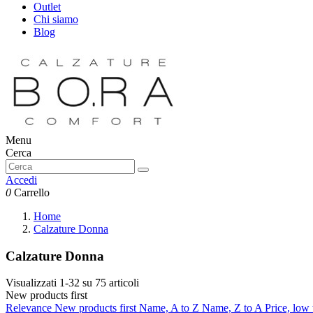
Outlet
Chi siamo
Blog
Menu
Cerca
Accedi
0
Carrello
Home
Calzature Donna
Calzature Donna
Visualizzati 1-32 su 75 articoli
New products first
Relevance
New products first
Name, A to Z
Name, Z to A
Price, low